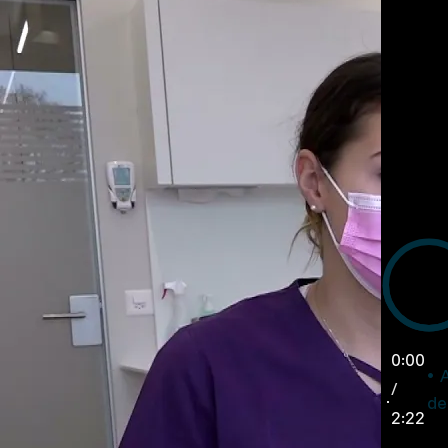
0:00
/
de
2:22