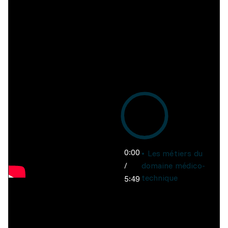
0:00
Les métiers du
/
domaine médico-
technique
5:49