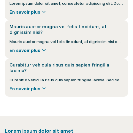
Lorem ipsum dolor sit amet, consectetur adipiscing elit. Donec interdum nisi at velit vulputate luctus. Vestibulum ante ipsum primis in faucibus orci luctus et ultrices posuere cubilia curae.
En savoir plus
Mauris auctor magna vel felis tincidunt, at
dignissim nisi?
Mauris auctor magna vel felis tincidunt, at dignissim nisi cursus. Pellentesque habitant morbi tristique senectus et netus et malesuada fames ac turpis egestas.
En savoir plus
Curabitur vehicula risus quis sapien fringilla
lacinia?
Curabitur vehicula risus quis sapien fringilla lacinia. Sed consequat eros eu orci convallis, a lacinia sapien pellentesque. Nullam euismod lacus vel purus suscipit.
En savoir plus
Lorem ipsum dolor sit amet