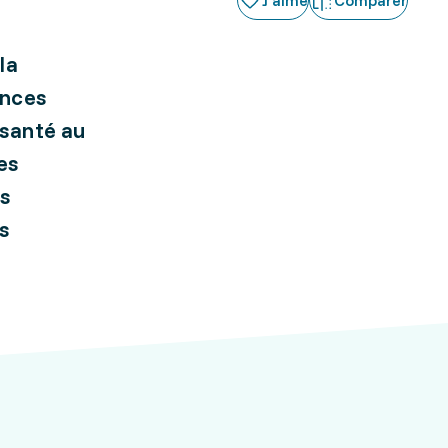
J'aime
Comparer
la
ences
 santé au
les
es
es