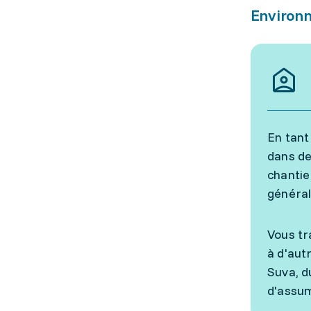
Environn
En tant
dans de
chantie
général
Vous tr
à d'aut
Suva, d
d'assum