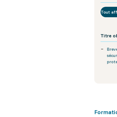
Tout af
Titre 
Breve
sécur
prote
Formati