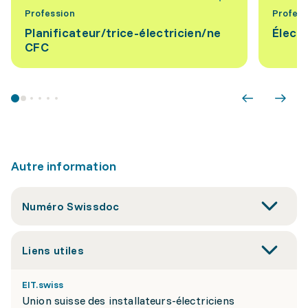
Profession
Profess
Planificateur/trice-électricien/ne
Élect
CFC
Autre information
Numéro Swissdoc
Liens utiles
EIT.swiss
Union suisse des installateurs-électriciens