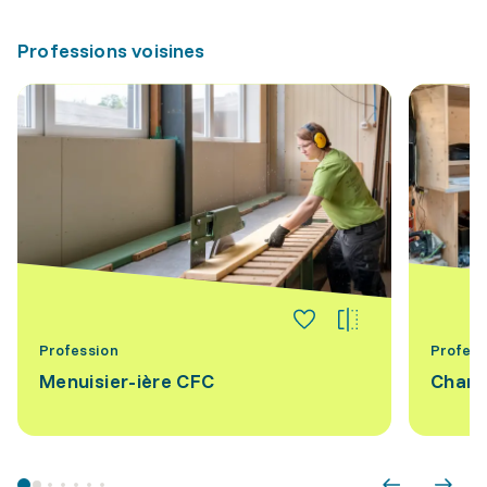
Professions voisines
Profession
Profess
Menuisier-ière CFC
Charp