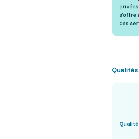
privées 
s'offre
des ser
Qualités
Qualité