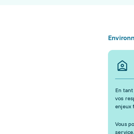
Environn
En tant
vos res
enjeux 
Vous po
service