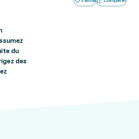
J'aime
Comparer
n
 assumez
uite du
rigez des
sez