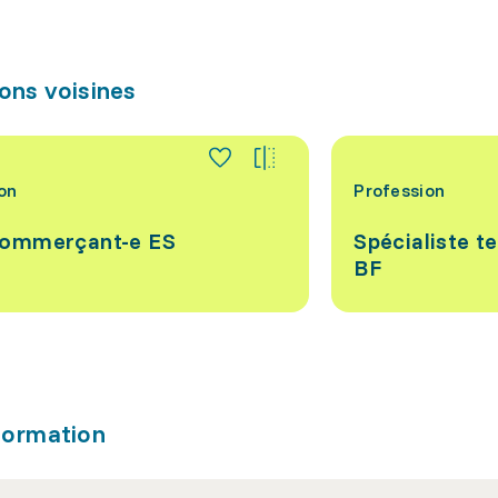
ons voisines
on
Profession
commerçant-e ES
Spécialiste t
BF
formation