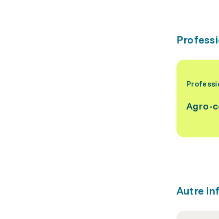
Professi
Professi
Agro-
Autre in