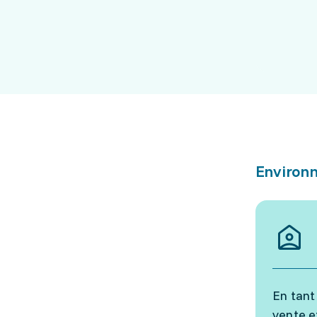
Environn
En tant
vente et