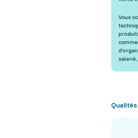
Vous oc
techniq
produit
commerc
d’organ
salarié
Qualités