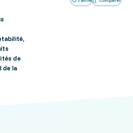
J'aime
Comparer
us
tabilité,
its
lités de
 de la