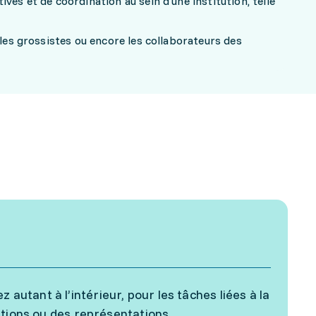
ves et de coordination au sein d'une institution, telle
 les grossistes ou encore les collaborateurs des
 autant à l’intérieur, pour les tâches liées à la
itations ou des représentations.