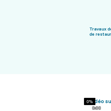
Travaux d
de restau
Vidéo su
0%
0:00