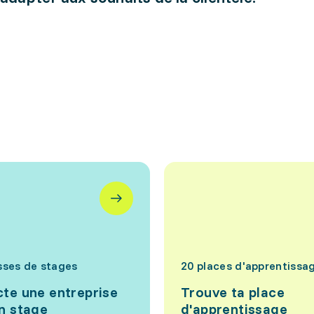
sses de stages
20 places d'apprentissa
te une entreprise
Trouve ta place
n stage
d'apprentissage