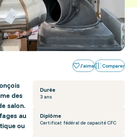
J'aime
Comparer
conçois
Durée
mme des
3 ans
e salon.
ffages au
Diplôme
Certificat fédéral de capacité CFC
étique ou