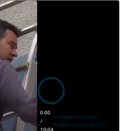
0:00
Poêlier-fumiste /
/
Poêlière-fumiste CFC
10:04