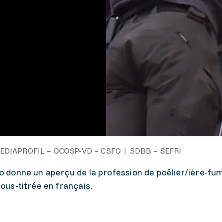
EDIAPROFIL – OCOSP-VD – CSFO | SDBB – SEFRI
o donne un aperçu de la profession de poêlier/ière-fumi
sous-titrée en français.