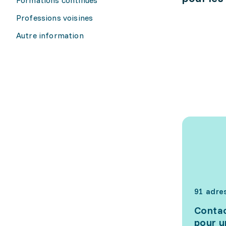
Professions voisines
Autre information
91 adre
Contac
pour u