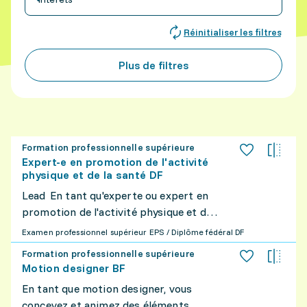
Réinitialiser les filtres
Plus de filtres
Formation professionnelle supérieure
Expert-e en promotion de l'activité
physique et de la santé DF
Lead En tant qu'experte ou expert en
promotion de l'activité physique et de
la santé, vous conseillez, guidez et
Examen professionnel supérieur EPS / Diplôme fédéral DF
formez les personnes souhaitant
Formation professionnelle supérieure
améliorer leur bien-être et leur hygiène
Motion designer BF
de vie ou celles souffrant de troubles
En tant que motion designer, vous
physiques ou psychiques. En fonction
concevez et animez des éléments