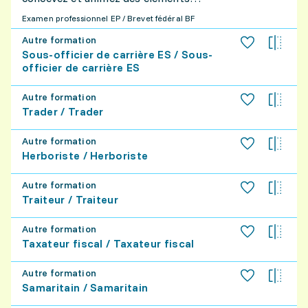
de votre spécialisation, vous
graphiques pour créer, par exemple,
développez également des réseaux afin
Examen professionnel EP / Brevet fédéral BF
des vidéos explicatives, des animations
d'acquérir de nouveaux clients ou gérez
Autre formation
de logos, ou encore des contenus pour
un centre de fitness et de santé.
Sous-officier de carrière ES / Sous-
les réseaux sociaux. Grâce à vos
officier de carrière ES
compétences artistiques et
technologiques, vous donnez vie à des
Autre formation
Trader / Trader
images en les mettant en mouvement
afin de transmettre un message de
Autre formation
façon dynamique et accessible.
Herboriste / Herboriste
Autre formation
Traiteur / Traiteur
Autre formation
Taxateur fiscal / Taxateur fiscal
Autre formation
Samaritain / Samaritain