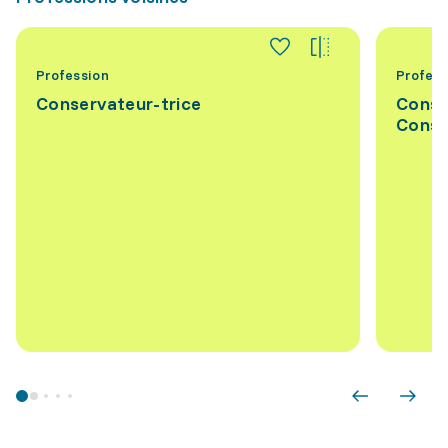
Profession
Profess
Conservateur-trice
Conse
Conse