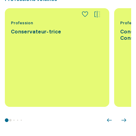
Profession
Profess
Conservateur-trice
Conse
Conse