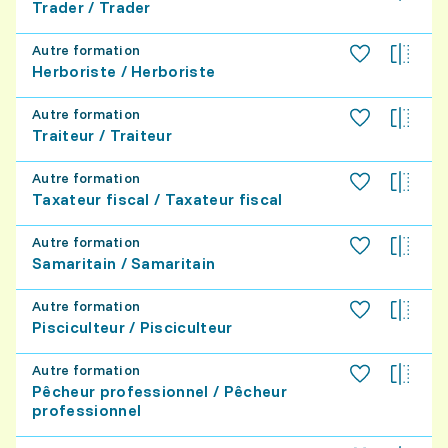
Trader / Trader
images en les mettant en mouvement
afin de transmettre un message de
Autre formation
façon dynamique et accessible.
Herboriste / Herboriste
Autre formation
Traiteur / Traiteur
Autre formation
Taxateur fiscal / Taxateur fiscal
Autre formation
Samaritain / Samaritain
Autre formation
Pisciculteur / Pisciculteur
Autre formation
Pêcheur professionnel / Pêcheur
professionnel