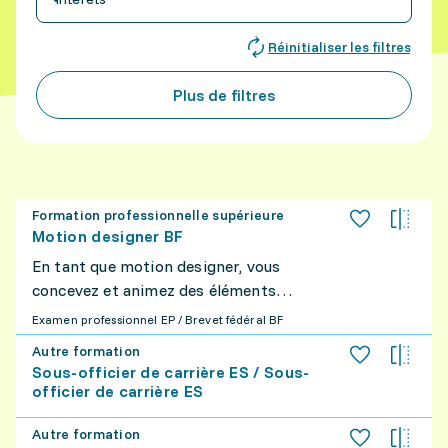
Réinitialiser les filtres
Plus de filtres
Formation professionnelle supérieure
Motion designer BF
En tant que motion designer, vous
concevez et animez des éléments
graphiques pour créer, par exemple,
Examen professionnel EP / Brevet fédéral BF
des vidéos explicatives, des animations
Autre formation
de logos, ou encore des contenus pour
Sous-officier de carrière ES / Sous-
les réseaux sociaux. Grâce à vos
officier de carrière ES
compétences artistiques et
technologiques, vous donnez vie à des
Autre formation