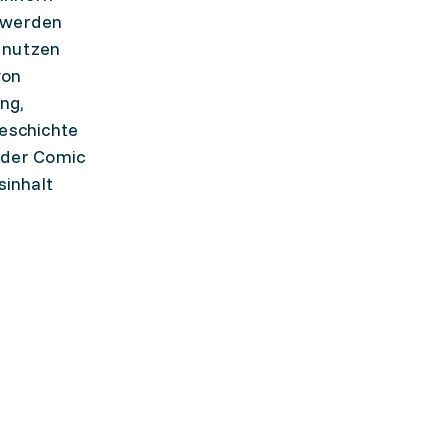
t werden
u nutzen
von
ng,
eschichte
oder Comic
sinhalt