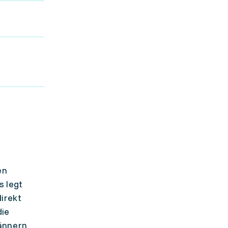
en
s legt
irekt
die
ännern