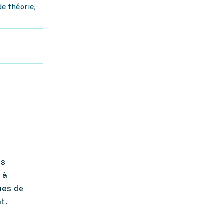
e théorie,
is
 à
nes de
t.