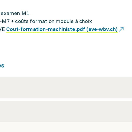
is examen M1
2-M7 + coûts formation module à choix
AVE
Cout-formation-machiniste.pdf (ave-wbv.ch)
es