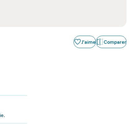
J'aime
Comparer
ie.