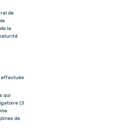
ral de
ole
de la
maturité
e effectuée
s qui
igatoire (3
enne
plines de