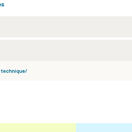
es
-technique/