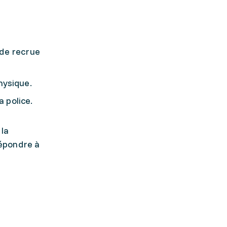
 de recrue
hysique.
a police.
 la
répondre à