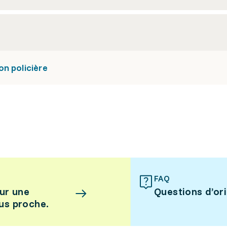
n policière
FAQ
ur une
Questions d’or
lus proche.