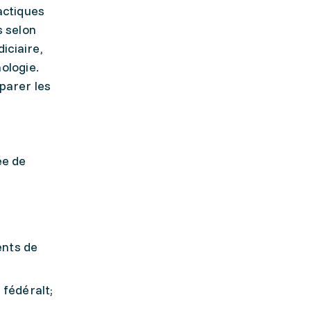
tactiques
s selon
iciaire,
nologie.
parer les
ée de
ents de
 fédéralt;