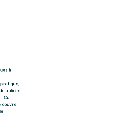
ques à
 pratique,
de policier
l. Ce
e couvre
de