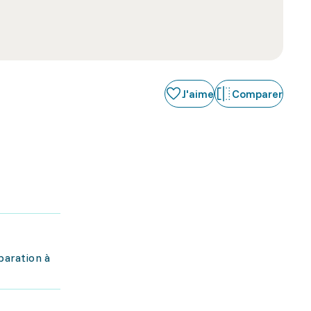
J'aime
Comparer
éparation à