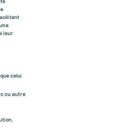
ité
te
cilitant
'une
i leur
que celui
rc ou autre
ution.