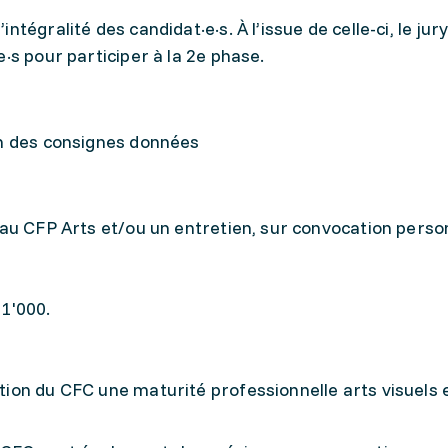
tégralité des candidat·e·s. À l’issue de celle-ci, le jur
·s pour participer à la 2e phase.
on des consignes données
au CFP Arts et/ou un ent­re­­tien, sur convocation perso
 1'000.
ntion du CFC une maturité professionnelle arts visuels 