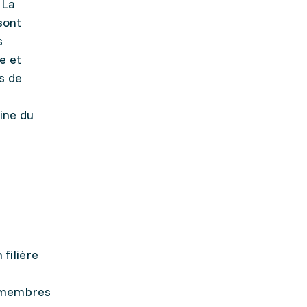
 La
sont
s
e et
s de
ine du
 filière
s membres