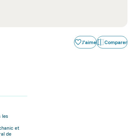
J'aime
Comparer
 les
chanic et
al de