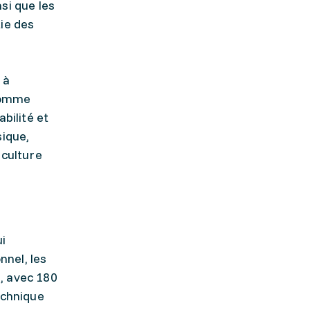
si que les
tie des
n
 à
 comme
bilité et
sique,
 culture
i
nnel, les
, avec 180
echnique