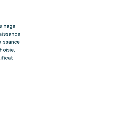
usinage
aissance
naissance
hoisie,
ificat