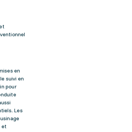
et
nventionnel
 mises en
e suivi en
ain pour
onduite
aussi
tiels. Les
'usinage
 et