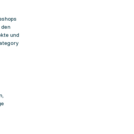
neshops
, den
ekte und
Category
n,
ge