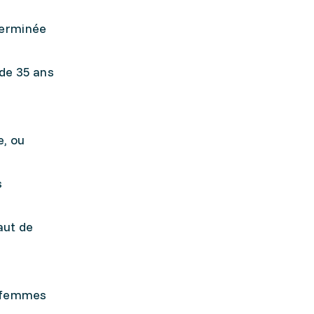
terminée
de 35 ans
e, ou
s
faut de
s femmes