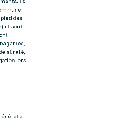
ements. Ils
e commune
 pied des
) et sont
sont
 bagarres,
 de sûreté,
gation lors
fédéral à