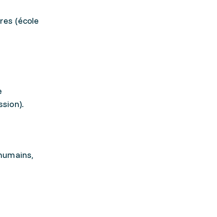
res (école
e
sion).
 humains,