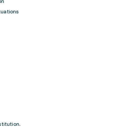
on
tuations
stitution.