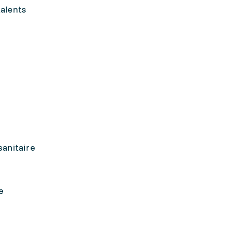
talents
sanitaire
e