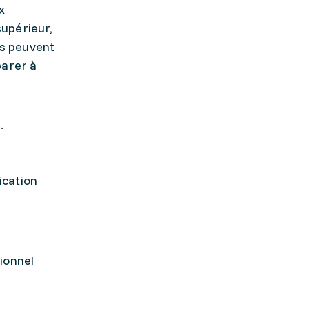
x
supérieur,
rs peuvent
parer à
.
ication
ionnel