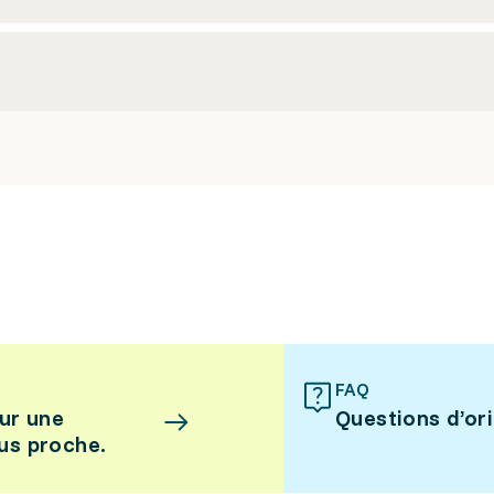
FAQ
ur une
Questions d’or
lus proche.