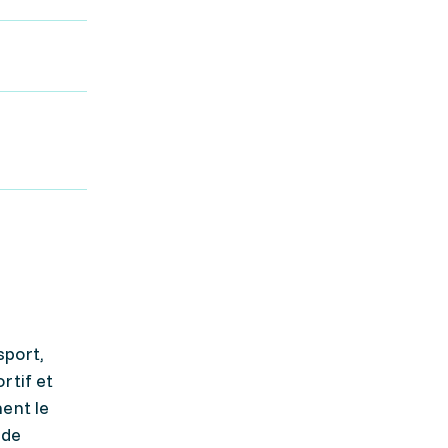
sport,
rtif et
ment le
 de