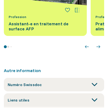
Profession
Profess
Assistant-e en traitement de
Prati
surface AFP
alime
Autre information
Numéro Swissdoc
Liens utiles