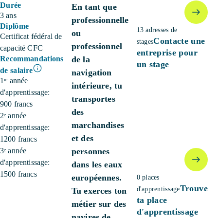
Durée
En tant que
3 ans
professionnelle
Diplôme
13 adresses de
ou
Certificat fédéral de
Contacte une
stages
professionnel
capacité CFC
entreprise pour
Recommandations
de la
un stage
de salaire
navigation
1ʳᵉ année
intérieure, tu
d'apprentissage:
transportes
900 francs
des
2ᵉ année
marchandises
d'apprentissage:
et des
1200 francs
3ᵉ année
personnes
d'apprentissage:
dans les eaux
1500 francs
européennes.
0 places
Trouve
d'apprentissage
Tu exerces ton
ta place
métier sur des
d'apprentissage
navires de