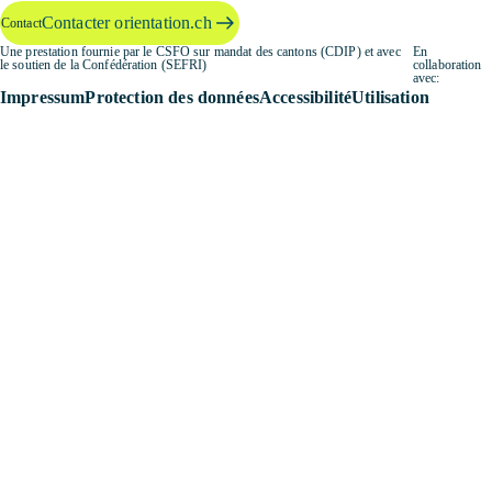
Contacter orientation.ch
Contact
Une prestation fournie par le CSFO sur mandat des cantons (CDIP) et avec
En
le soutien de la Confédération (SEFRI)
collaboration
avec:
Impressum
Protection des données
Accessibilité
Utilisation