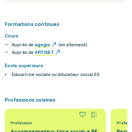
Formations continues
Cours
Auprès de
agogis
(en allemand)
Auprès de
ARTISET
École supérieure
• Educatrice sociale ou éducateur social ES
Professions voisines
Profession
Profess
Accompagnateur-trice social-e BF
Respo