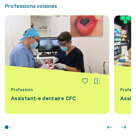
Professions voisines
Profession
Profess
Assistant-e dentaire CFC
Assis