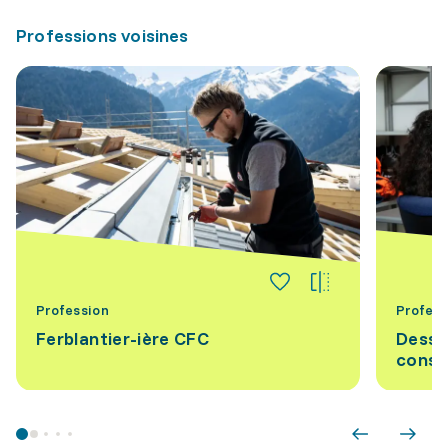
Professions voisines
Profession
Profess
Ferblantier-ière CFC
Dessi
const