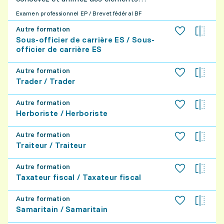
de votre spécialisation, vous
graphiques pour créer, par exemple,
développez également des réseaux afin
Examen professionnel EP / Brevet fédéral BF
des vidéos explicatives, des animations
d'acquérir de nouveaux clients ou gérez
Autre formation
de logos, ou encore des contenus pour
un centre de fitness et de santé.
Sous-officier de carrière ES / Sous-
les réseaux sociaux. Grâce à vos
officier de carrière ES
compétences artistiques et
technologiques, vous donnez vie à des
Autre formation
Trader / Trader
images en les mettant en mouvement
afin de transmettre un message de
Autre formation
façon dynamique et accessible.
Herboriste / Herboriste
Autre formation
Traiteur / Traiteur
Autre formation
Taxateur fiscal / Taxateur fiscal
Autre formation
Samaritain / Samaritain