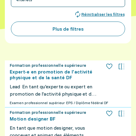
Réinitialiser les filtres
Plus de filtres
Formation professionnelle supérieure
Expert-e en promotion de l'activité
physique et de la santé DF
Lead En tant qu'experte ou expert en
promotion de l'activité physique et de
la santé, vous conseillez, guidez et
Examen professionnel supérieur EPS / Diplôme fédéral DF
formez les personnes souhaitant
Formation professionnelle supérieure
améliorer leur bien-être et leur hygiène
Motion designer BF
de vie ou celles souffrant de troubles
En tant que motion designer, vous
physiques ou psychiques. En fonction
concevez et animez des éléments