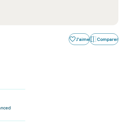
J'aime
Comparer
anced