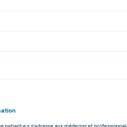
mation
e patient·e·s s’adresse aux médecins et professionnel·l