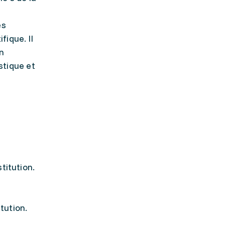
es
ique. Il
on
stique et
stitution.
itution.