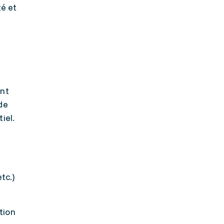
té et
ont
de
iel.
tc.)
tion