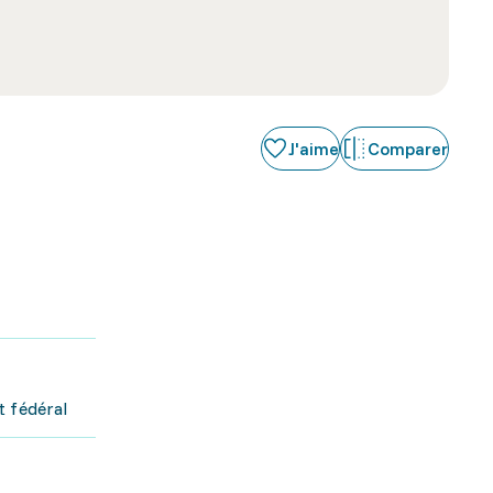
J'aime
Comparer
t fédéral