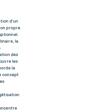
tion d'un
son propre
ptionnel.
inaire, la
-
estion des
ouvre les
borde la
le concept
des
gétisation
concentre