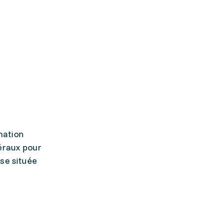
mation
éraux pour
ise située