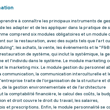
mation
apprendre à connaître les principaux instruments de ges
de les adapter et de les appliquer dans la pratique de 
mme comprend six modules obligatoires et un module o
 sur la restauration, avec des sujets tels que l'art cul
ling", les achats, la vente, les évènements et le "F&B
 restauration de système, qui inclut la systémique, la g
e et l'individu dans le système. Le module marketing c
et le marketing mix. Le module gestion du personnel a
 la communication, la communication interculturelle et 
entreprise traite de l'organisation de la structure et 
é, de la gestion environnementale et de l'architecture
t la comptabilité financière, le calcul des coûts, la bud
on et droit couvre le droit du travail, les salaires,
lois et prescriptions. Enfin, le module personnalité se 