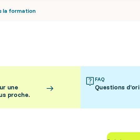
s la formation
FAQ
ur une
Questions d’or
lus proche.