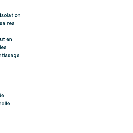
isolation
saires
out en
des
ntissage
t
de
nelle