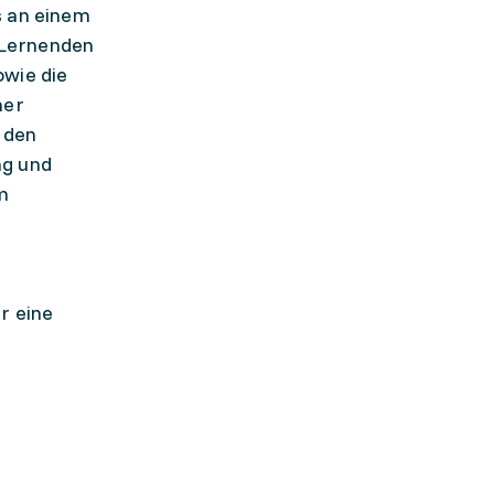
s an einem
 Lernenden
wie die
ner
 den
ng und
im
r eine