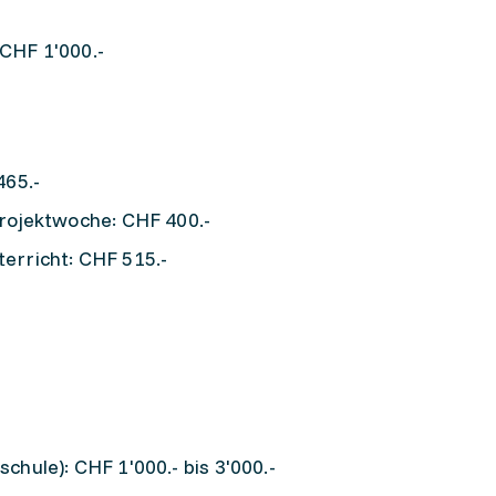
 CHF 1'000.-
465.-
Projektwoche: CHF 400.-
erricht: CHF 515.-
chule): CHF 1'000.- bis 3'000.-