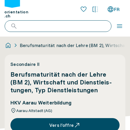
FR
orientation
.ch
Be­rufs­ma­tu­ri­tät nach der Lehre (BM 2), Wirt­schaft 
Secondaire II
Be­rufs­ma­tu­ri­tät nach der Lehre
(BM 2), Wirt­schaft und Dienst­leis­
tun­gen, Typ Dienst­leis­tun­gen
HKV Aarau Weiterbildung
Aarau Altstadt (AG)
Vers l’offre