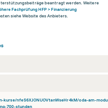
Unterstützungsbeiträge beantragt werden. Weitere
öhere Fachprüfung HFP > Finanzierung
sten siehe Website des Anbieters.
es
ngen-kurse/nfeS6XJONUOVtanWseHr4kM/oda-am-modu
ung-700-stunden