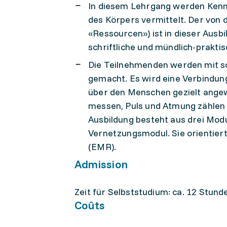
In diesem Lehrgang werden Kennt
des Körpers vermittelt. Der von
«Ressourcen») ist in dieser Ausbi
schriftliche und mündlich-prakt
Die Teilnehmenden werden mit s
gemacht. Es wird eine Verbindung
über den Menschen gezielt angew
messen, Puls und Atmung zählen 
Ausbildung besteht aus drei Mo
Vernetzungsmodul. Sie orientiert
(EMR).
Admission
Zeit für Selbst­stu­di­um: ca. 12 Stun­
Coûts