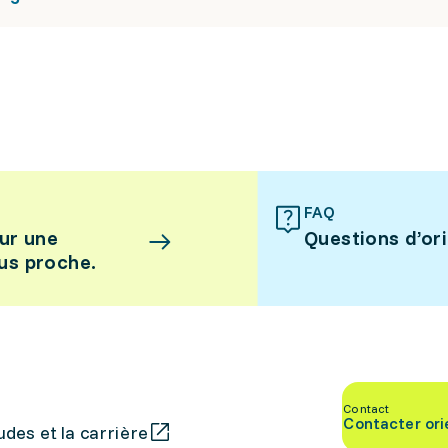
FAQ
ur une
Questions d’or
lus proche.
Contact
Contacter ori
des et la carrière