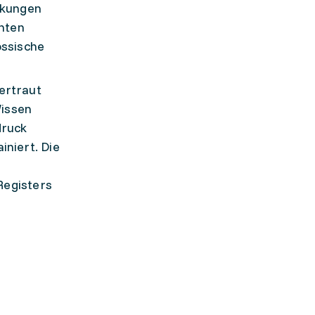
nkungen
nnten
össische
ertraut
Wissen
druck
niert. Die
Registers