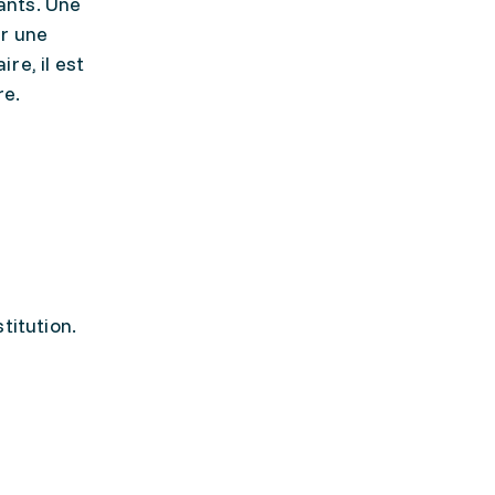
pants. Une
r une
e, il est
re.
stitution.