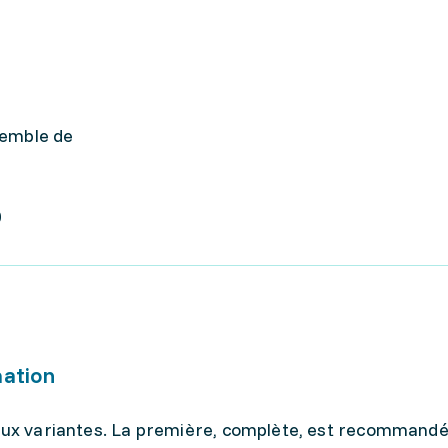
semble de
0
mation
deux variantes. La première, complète, est recommand