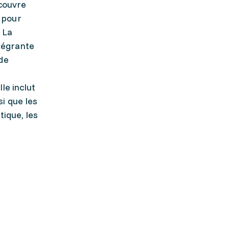
 couvre
e pour
 La
ntégrante
nde
le inclut
si que les
tique, les