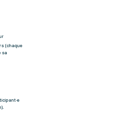
ur
urs (chaque
e sa
icipant·e
).