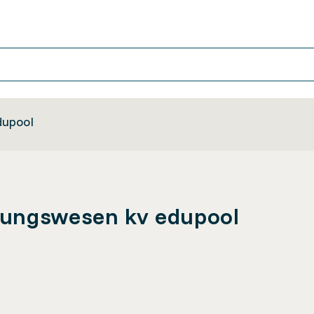
dupool
nungswesen kv edupool