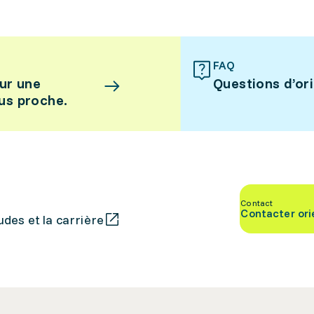
FAQ
ur une
Questions d’or
lus proche.
Contact
Contacter ori
des et la carrière