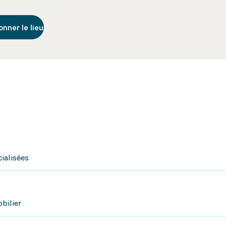
onner le lieu
ialisées
bilier