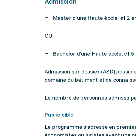
Admission
Master d'une Haute école,
et
2 an
OU
Bachelor d'une Haute école,
et
5 
Admission sur dossier (ASD) possible
domaine du bâtiment et de connaissa
Le nombre de personnes admises par
Public cible
Le programme s’adresse en premier l
économistes ou juristes ayant une p