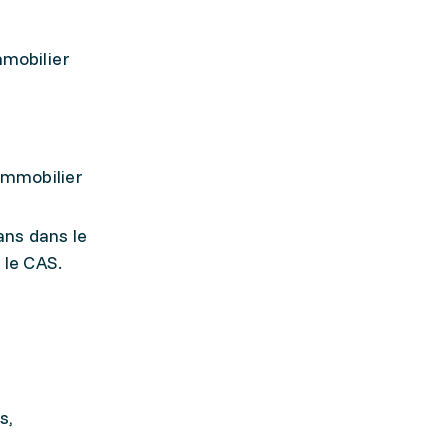
mmobilier
immobilier
ans dans le
 le CAS.
s,