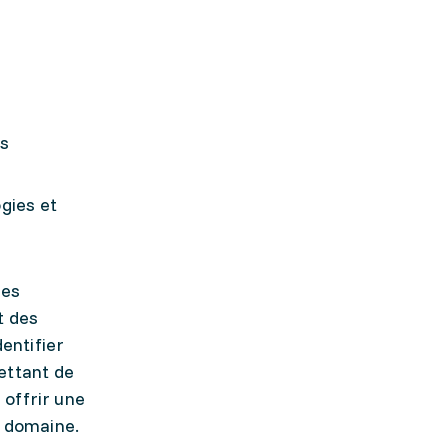
rs
gies et
des
t des
dentifier
ettant de
 offrir une
e domaine.