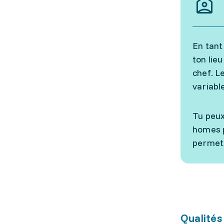
En tant
ton lieu
chef. L
variabl
Tu peux
homes p
permet 
Qualités