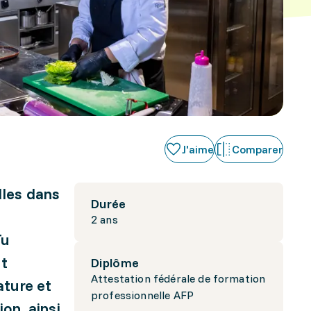
J'aime
Comparer
lles dans
Durée
2 ans
Tu
et
Diplôme
Attestation fédérale de formation
ature et
professionnelle AFP
ion, ainsi