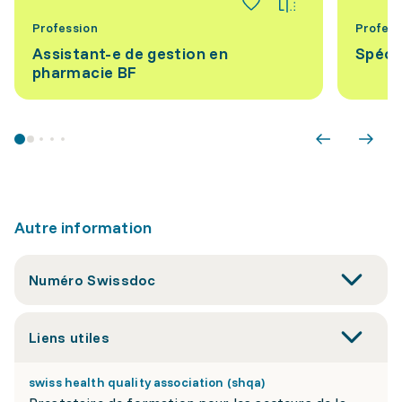
Profession
Profess
Assistant-e de gestion en
Spécia
pharmacie BF
Autre information
Numéro Swissdoc
Liens utiles
swiss health quality association (shqa)