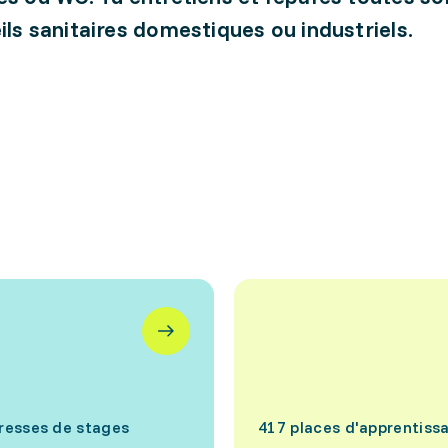
ils sanitaires domestiques ou industriels.
resses de stages
417 places d'apprentiss