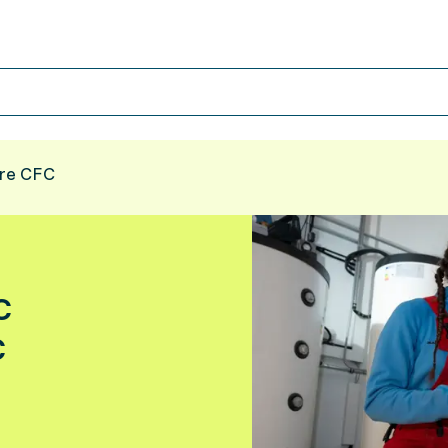
ire CFC
C
C