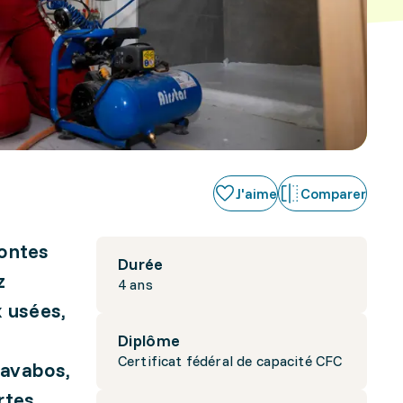
J'aime
Comparer
montes
Durée
z
4 ans
x usées,
Diplôme
Certificat fédéral de capacité CFC
lavabos,
rtes