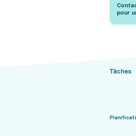
Contac
pour u
Tâches
Planificat