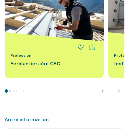
Profession
Profess
Ferblantier-ière CFC
Instal
Autre information