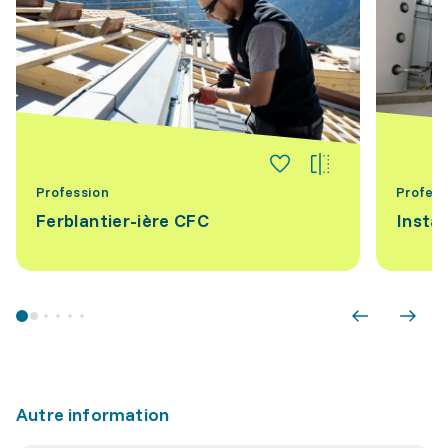
Profession
Profess
Ferblantier-ière CFC
Instal
Autre information