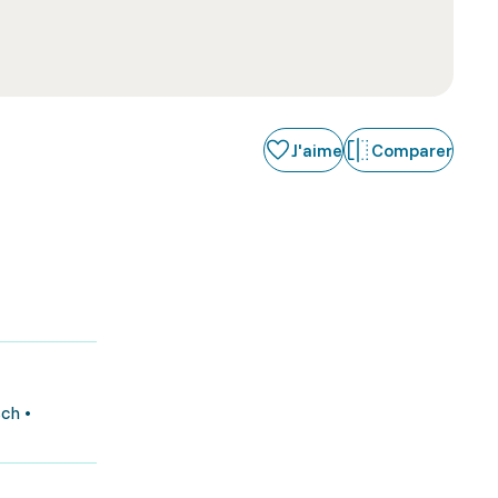
J'aime
Comparer
ch •