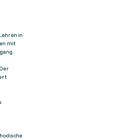
Lehren in
en mit
ngang
 Der
ert
s
thodische