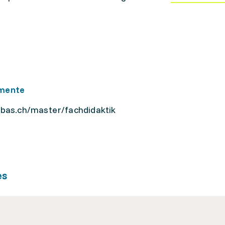
emente
ibas.ch/master/fachdidaktik
es