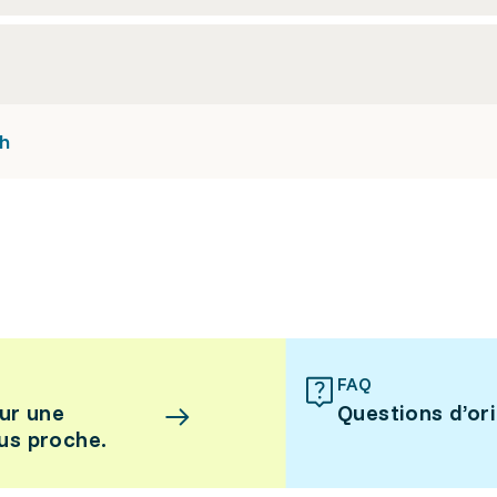
h
FAQ
ur une
Questions d’or
lus proche.