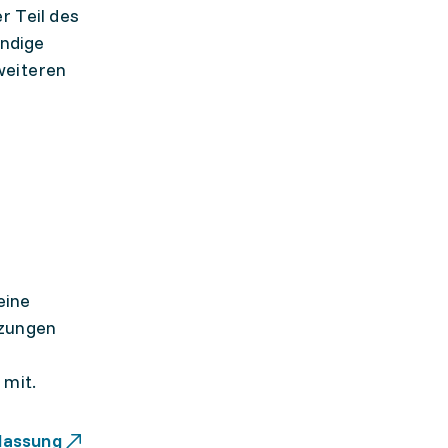
 Teil des
ändige
weiteren
eine
tzungen
 mit.
lassung