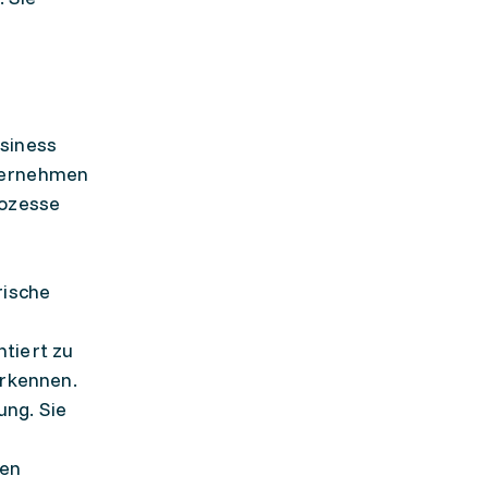
siness
übernehmen
rozesse
rische
tiert zu
rkennen.
ung. Sie
xen