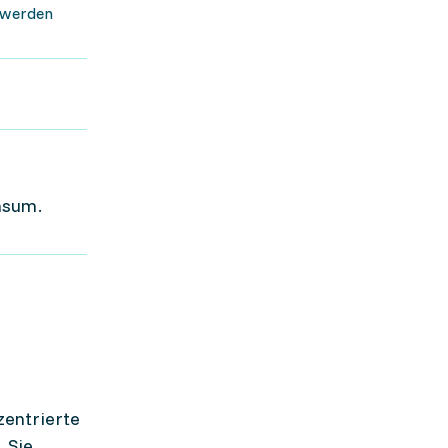
, werden
nsum.
zentrierte
 Sie