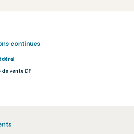
ons continues
édéral
e de vente DF
ents