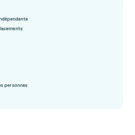
 indépendante
placements
res personnes