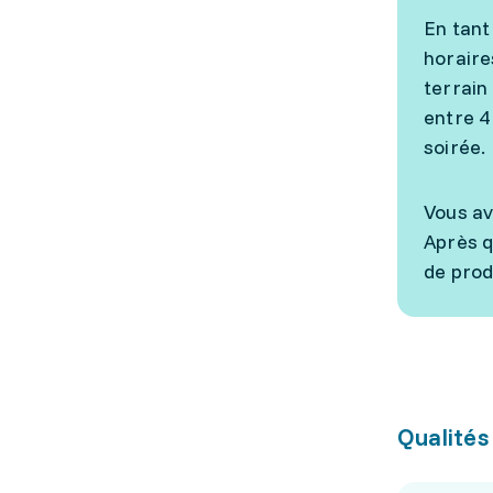
En tant
horaire
terrain
entre 4
soirée.
Vous av
Après q
de prod
Qualités