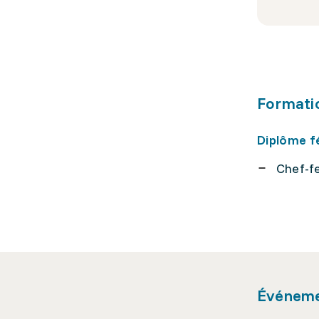
Formati
Diplôme f
Chef-f
Événem