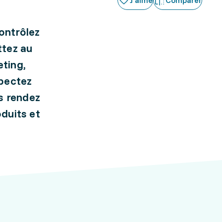
J'aime
Comparer
ontrôlez
ttez au
eting,
spectez
s rendez
oduits et