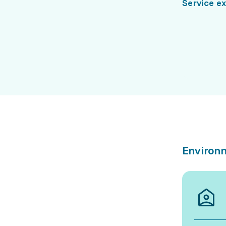
Service e
Environn