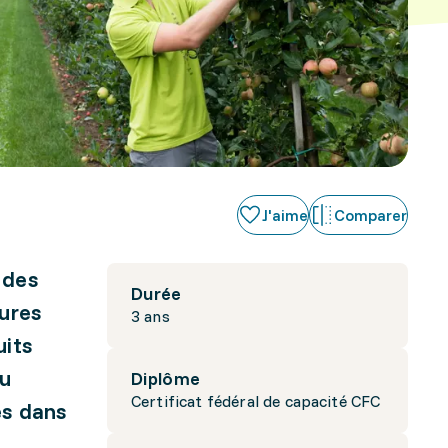
J'aime
Comparer
 des
Durée
tures
3 ans
uits
ou
Diplôme
Certificat fédéral de capacité CFC
es dans