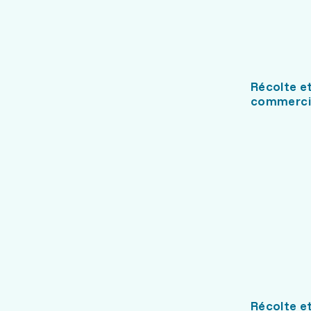
Récolte e
commercia
Récolte e