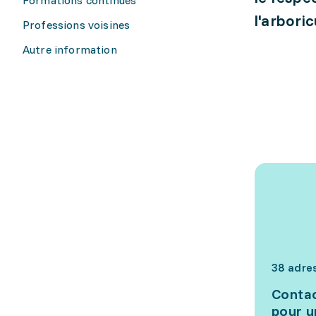
l'arboric
Professions voisines
Autre information
38 adre
Contac
pour u