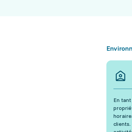
Environn
En tant
proprié
horaire
clients
activit