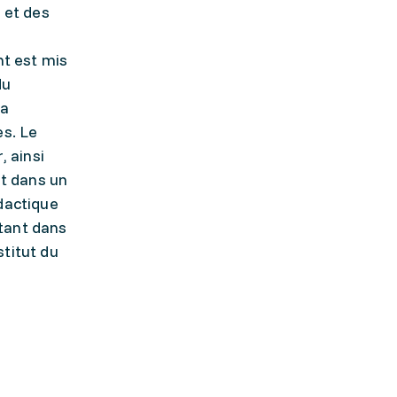
 et des
nt est mis
du
la
es. Le
 ainsi
nt dans un
dactique
tant dans
titut du