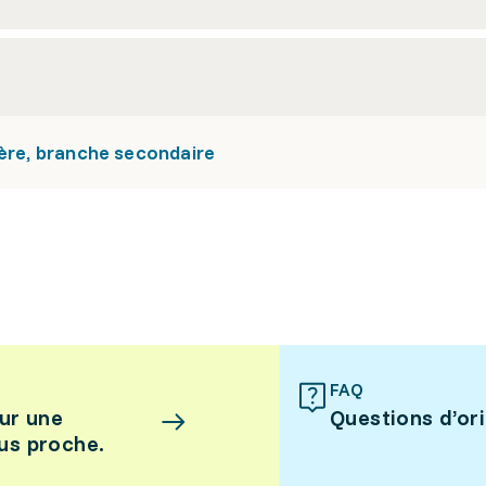
gère, branche secondaire
FAQ
ur une
Questions d’or
lus proche.