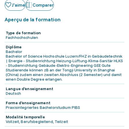
J'aime
Comparer
Aperçu de la formation
Type de formation
Fachhochschulen
Diplôme
Bachelor
Bachelor of Science Hochschule Luzern/FHZ in Gebäudetechnik
| Energie - Studienrichtung Heizung-Lüftung-Klima-Sanitär HLKS
- Studienrichtung Gebäude-Elektro-Engineering GEE Gute
Studierende können zB an der Tongji University in Shanghai
(China) zudem einen zweiten Abschluss (2 Semester) und damit
einen Double Degree erlangen.
Langue d'enseignement
Deutsch
Forme d'enseignement
Praxisintegriertes Bachelorstudium PIBS
Modalité temporelle
Vollzeit, Berufsbegleitend, Teilzeit